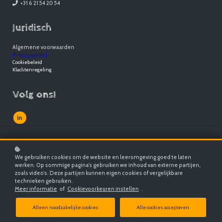
+31 6 21 54 20 54
Juridisch
Algemene voorwaarden
Privacybeleid
Cookiebeleid
Klachtenregeling
Volg ons!
We gebruiken cookies om de website en leeromgeving goed te laten
werken. Op sommige pagina’s gebruiken we inhoud van externe partijen,
zoals video’s. Deze partijen kunnen eigen cookies of vergelijkbare
technieken gebruiken.
Meer informatie
of
Cookievoorkeuren instellen
.
Alleen noodzakelijke cookies
Alle cookies accepteren